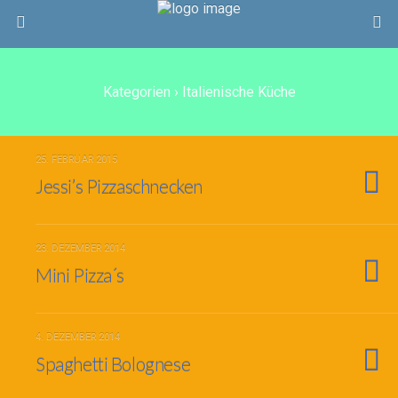
Kategorien ›
Italienische Küche
25. FEBRUAR 2015
Jessi’s Pizzaschnecken
23. DEZEMBER 2014
Mini Pizza´s
4. DEZEMBER 2014
Spaghetti Bolognese