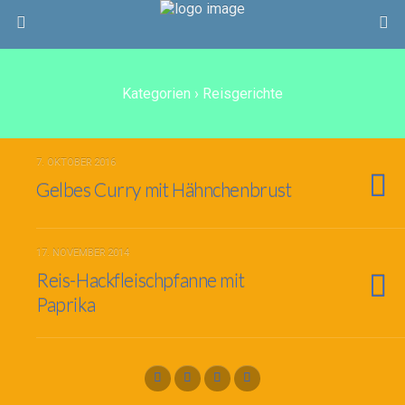
Kategorien ›
Reisgerichte
7. OKTOBER 2016
Gelbes Curry mit Hähnchenbrust
17. NOVEMBER 2014
Reis-Hackfleischpfanne mit
Paprika